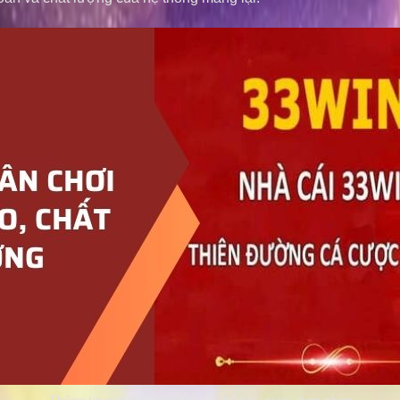
Thông tin giới thiệu 33WIN là nhà cái uy tín, hợp pháp