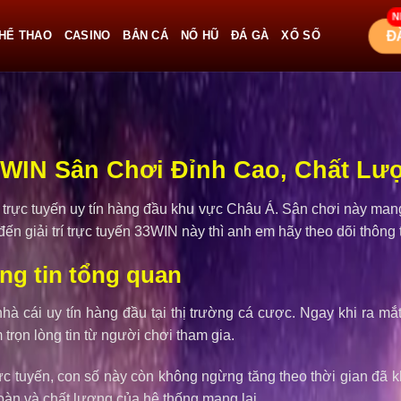
HỂ THAO
CASINO
BẮN CÁ
NỔ HŨ
ĐÁ GÀ
XỔ SỐ
Đ
3WIN Sân Chơi Đỉnh Cao, Chất L
trực tuyến uy tín hàng đầu khu vực Châu Á. Sân chơi này mang 
ến giải trí trực tuyến 33WIN này thì anh em hãy theo dõi thông t
ng tin tổng quan
nhà cái uy tín hàng đầu tại thị trường cá cược. Ngay khi ra mắ
trọn lòng tin từ người chơi tham gia.
rực tuyến, con số này còn không ngừng tăng theo thời gian đã 
toàn và chất lượng của hệ thống mang lại.