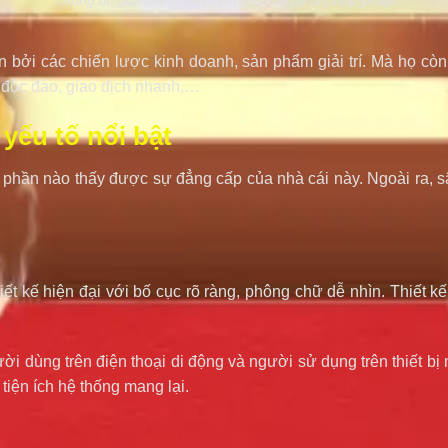
n bởi các chiến lược kinh doanh, sản phẩm giải trí. Mà họ c
, độc đáo, giao dịch nhanh,…
yếu tố nổi bật
phần nào thấy được sự đẳng cấp của nhà cái này. Ngoài ra, s
iết kế hiện đại với bố cục rõ ràng, phông chữ dễ nhìn. Thiế
ời dùng trên điện thoại di động và người sử dụng trên thiết bị
tiện ích hệ thống mang lại.