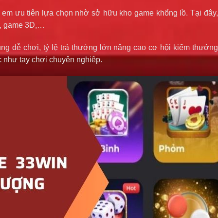
m ưu tiên lựa chọn nhờ sở hữu kho game khổng lồ. Tại đây, 
me, game 3D,…
g dễ chơi, tỷ lệ trả thưởng lớn nâng cao cơ hội kiếm thưởng 
ợc như tay chơi chuyên nghiệp.