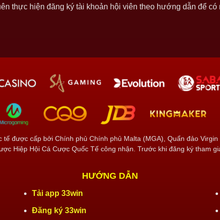
ên thực hiện đăng ký tài khoản hội viên theo hướng dẫn để có n
tế được cấp bởi Chính phủ Chính phủ Malta (MGA), Quẩn đảo Virgin
 Hiệp Hội Cá Cược Quốc Tế công nhận. Trước khi đăng ký tham gia đ
HƯỚNG DẪN
Tải app 33win
Đăng ký 33win