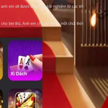
anh em sẽ được tham gia trải nghiệm từ các trò
cho bet thủ. Anh em chỉ cần bỏ ra một chút thời