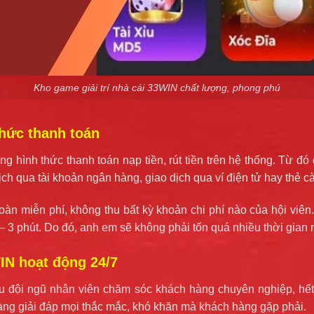
Kho game giải trí nhà cái 33WIN chất lượng, phong phú
thức thanh toán
g hình thức thanh toán nạp tiền, rút tiền trên hệ thống. Từ 
ch qua tài khoản ngân hàng, giao dịch qua ví điện tử hay thẻ cà
oàn miễn phí, không thu bất kỳ khoản chi phí nào của hội viên
3 phút. Do đó, anh em sẽ không phải tốn quá nhiều thời gian mỗ
IN hoạt động 24/7
u đội ngũ nhân viên chăm sóc khách hàng chuyên nghiệp, hết
sàng giải đáp mọi thắc mắc, khó khăn mà khách hàng gặp phải.