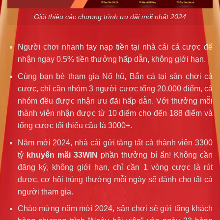
Giới thiệu các chương trình ưu đãi mới nhất 2024
Người chơi nhanh tay nạp tiền tại nhà cái cá cược để
nhận ngay 0.5% tiền thưởng hấp dẫn, không giới hạn.
Cùng bạn bè tham gia Nổ hũ, Bắn cá tại sân chơi cá
cược, chỉ cần nhóm 3 người cược tổng 20.000 điểm, cả
nhóm đều được nhận ưu đãi hấp dẫn. Với thưởng mỗi
thành viên nhận được từ 10 điểm cho đến 188 điểm và
tổng cược tối thiểu cầu là 3000+.
Năm mới 2024, nhà cái gửi tặng tất cả thành viên 3300
tỷ
khuyến mãi 33WIN
phần thưởng bí ẩn! Không cần
đăng ký, không giới hạn, chỉ cần 1 vòng cược là rút
được, cơ hội trúng thưởng mỗi ngày sẽ dành cho tất cả
người tham gia.
Chào mừng năm mới 2024, sân chơi sẽ gửi tặng khách