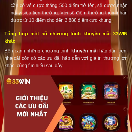
cần có vé cược thắng 500 điểm trở lên, sẽ được nhận
ngay siêu tiền thưởng. Với số điểm thưởng thêm nhận
được từ 10 điểm cho đến 3.888 điểm cực khủng.
Tổng hợp một số chương trình khuyến mãi 33WIN
khác
Bên cạnh những chương trình
khuyến mãi
hấp dẫn trên,
nhà cái còn có các ưu đãi hấp dẫn với giá trị thưởng lớn
khác, cùng tìm hiểu sau đây: