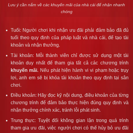
Lưu ý cần nắm về các khuyến mãi của nhà cái để nhận nhanh
chóng
Tuổi: Người chơi khi nhận ưu đãi phải đảm bảo đã đủ
tuổi theo quy định của pháp luật và nhà cái, để tạo tài
khoản và nhận thưởng.
Tài khoản: Mỗi thành viên chỉ được sử dụng một tài
khoản duy nhất để tham gia tất cả các chương trình
khuyến mãi.
Nếu phát hiện hành vi vi phạm hoặc trụy
lợi, anh em sẽ bị khóa tài khoản theo quy định tại sân
chơi.
Điều khoản: Hãy đọc kỹ nội dung, điều khoản của từng
chương trình để đảm bảo thực hiện đúng quy định và
nhận thưởng chính xác, tránh lỗi phát sinh.
Trung thực: Tuyệt đối không gian lận trong quá trình
tham gia ưu đãi, việc người chơi có thể hủy bỏ ưu đãi