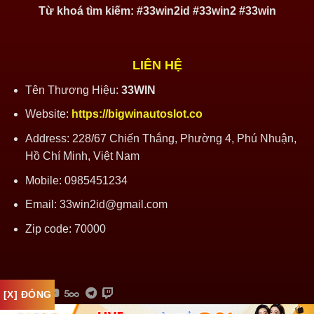
Từ khoá tìm kiếm: #33win2id #33win2 #33win
LIÊN HỆ
Tên Thương Hiệu:
33WIN
Website:
https://bigwinautoslot.co
Address:
228/67 Chiến Thắng, Phường 4, Phú Nhuận,
Hồ Chí Minh, Việt Nam
Mobile:
0985451234
Email:
33win2id@gmail.com
Zip code: 70000
[X] ĐÓNG