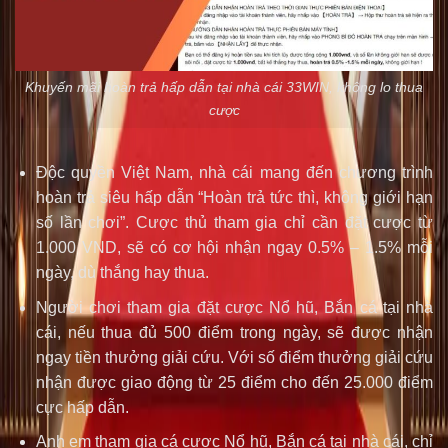
Khuyến mãi hoàn trả hấp dẫn tại nhà cái 33WIN, không lo thua
cược
Độc quyền Việt Nam, nhà cái mang đến chương trình
hoàn trả siêu hấp dẫn “Hoàn trả tức thì, không giới hạn
số lần chơi”. Cược thủ tham gia chỉ cần đặt cược từ
1.000 VND, sẽ có cơ hội nhận ngay 0.5% – 1.5% mỗi
ngày, dù thắng hay thua.
Người chơi tham gia đặt cược Nổ hũ, Bắn cá tại nhà
cái, nếu thua đủ 500 điểm trong ngày, sẽ được nhận
ngay tiền thưởng giải cứu. Với số điểm thưởng giải cứu
nhận được giao động từ 25 điểm cho đến 25.000 điểm
cực hấp dẫn.
Anh em tham gia cá cược Nổ hũ, Bắn cá tại nhà cái, chỉ