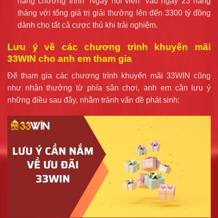
hàng chương trình “Ngày hội viên” vào ngày 23 hàng
tháng với tổng giá trị giải thưởng lên đến 3300 tỷ đồng
dành cho tất cả cược thủ khi trải nghiệm.
Lưu ý về các chương trình khuyến mãi
33WIN cho anh em tham gia
Để tham gia các chương trình khuyến mãi 33WIN cũng
như nhận thưởng từ phía sân chơi, anh em cần lưu ý
những điều sau đây, nhằm tránh vấn đề phát sinh: