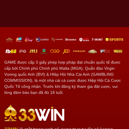
U23
thuật
Kuwait
–
Soi
kèo,
nhận
định
cùng
33win
GAME được cấp 3 giấy phép hợp pháp đạt chuẩn quốc tế được
cấp bởi Chính phủ Chính phủ Malta (MGA), Quẩn đảo Virgin
Vương quốc Anh (BVI) & HIệp Hội Nhà Cái Anh (GAMBLING
COMMISSION), là một nhà cái cá cược được Hiệp Hội Cá Cược
Quốc Tế công nhận. Trước khi đăng ký tham gia đặt cược, vui
lòng đảm bảo bạn đã đủ 18 tuổi.