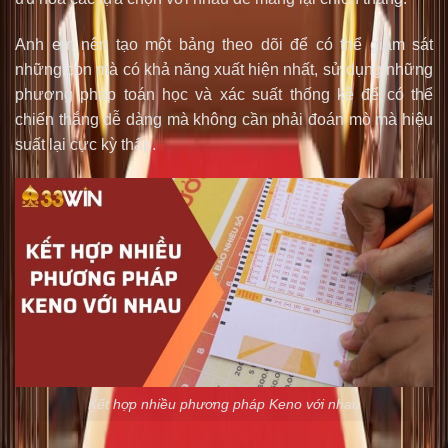
Anh em nên tạo một bảng theo dõi để có thể giám sát
những con mà có khả năng xuất hiện nhất, sử dụng những
phương pháp toán học và xác suất thống kê để có thể
chiến thắng dễ dàng mà không cần phải đoán mò mà hiệu
suất lại cực kỳ thấp.
Kết hợp nhiều phương pháp Keno với nhau