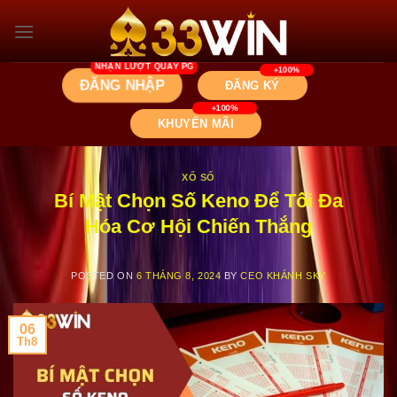
Skip
to
content
ĐĂNG NHẬP
ĐĂNG KÝ
KHUYẾN MÃI
XỔ SỐ
Bí Mật Chọn Số Keno Để Tối Đa
Hóa Cơ Hội Chiến Thắng
POSTED ON
6 THÁNG 8, 2024
BY
CEO KHÁNH SKY
06
Th8