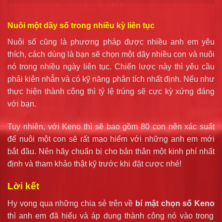
Nuôi một dãy số trong nhiều kỳ liên tục
Nuôi số cũng là phương pháp được nhiều anh em yêu
thích, cách dùng là bạn sẽ chọn một dãy nhiều con và nuôi
nó trong nhiều ngày liên tục. Chiến lược này thì yêu cầu
phải kiên nhẫn và có kỹ năng phân tích nhất định. Nếu như
thực hiện thành công thì tỷ lệ trúng sẽ cực kỳ xứng đáng
với bạn.
Tuy nhiên, với Keno thì sẽ bao gồm 80 con nên xác suất
để nuôi một con sẽ rất mạo hiểm với những anh em mới
bắt đầu. Nên hãy chuẩn bị cho bản thân một kinh phí nhất
định và tham khảo thật kỹ trước khi đặt cược nhé!
Lời kết
Hy vọng qua những chia sẻ trên về
bí mật chọn số Keno
thì anh em đã hiểu và áp dụng thành công nó vào trong