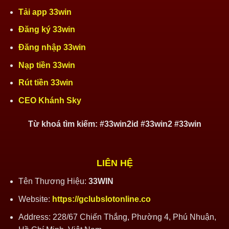
Tải app 33win
Đăng ký 33win
Đăng nhập 33win
Nạp tiền 33win
Rút tiền 33win
CEO Khánh Sky
Từ khoá tìm kiếm: #33win2id #33win2 #33win
LIÊN HỆ
Tên Thương Hiệu:
33WIN
Website:
https://gclubslotonline.co
Address:
228/67 Chiến Thắng, Phường 4, Phú Nhuận,