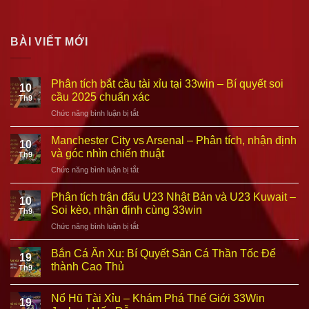
BÀI VIẾT MỚI
Phân tích bắt cầu tài xỉu tại 33win – Bí quyết soi
10
cầu 2025 chuẩn xác
Th9
ở
Chức năng bình luận bị tắt
Phân
tích
Manchester City vs Arsenal – Phân tích, nhận định
10
bắt
và góc nhìn chiến thuật
Th9
cầu
ở
Chức năng bình luận bị tắt
tài
Manchester
xỉu
City
tại
Phân tích trận đấu U23 Nhật Bản và U23 Kuwait –
10
vs
33win
Soi kèo, nhận định cùng 33win
Th9
Arsenal
–
ở
Chức năng bình luận bị tắt
–
Bí
Phân
Phân
quyết
tích
tích,
Bắn Cá Ăn Xu: Bí Quyết Săn Cá Thần Tốc Để
soi
19
trận
nhận
thành Cao Thủ
cầu
Th9
đấu
định
2025
U23
và
chuẩn
Nhật
Nổ Hũ Tài Xỉu – Khám Phá Thế Giới 33Win
góc
xác
19
Bản