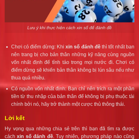
Lưu ý khi thực hiện cách xin số để đánh đề
Chơi có điểm dừng: Khi
xin số đánh đề
thì tốt nhất bạn
nên trang bị cho bản thân những kỹ năng cùng nguồn
vốn nhất định để tỉnh táo trong mọi nước đi. Chơi có
điểm dừng sẽ khiến bản thân không bị lún sâu nếu như
thua quá nhiều.
Có nguồn vốn nhất định: Bạn chỉ nên trích ra một phần
tiền từ thu nhập của bản thân để không bị phụ thuộc tài
chính bởi nó, hãy trở thành một cược thủ thông thái.
Lời kết
Hy vọng qua những chia sẻ trên thì bạn đã tìm ra được
cách
xin số đánh đề
. Tuy nhiên, phương pháp nào cũng