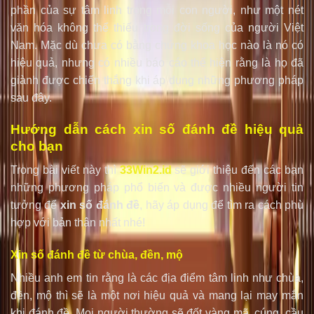
phần của sự tâm linh trong mỗi con người, như một nét
văn hóa không thể thiếu trong đời sống của người Việt
Nam. Mặc dù chưa có bằng chứng khoa học nào là nó có
hiệu quả, nhưng có nhiều báo cáo thể hiện rằng là họ đã
giành được chiến thắng khi áp dụng những phương pháp
sau đây.
Hướng dẫn cách xin số đánh đề hiệu quả
cho bạn
Trong bài viết này thì
33Win2.id
sẽ giới thiệu đến các bạn
những phương pháp phổ biến và được nhiều người tin
tưởng để
xin số đánh đề
, hãy áp dụng để tìm ra cách phù
hợp với bản thân nhất nhé!
Xin số đánh đề từ chùa, đền, mộ
Nhiều anh em tin rằng là các địa điểm tâm linh như chùa,
đền, mộ thì sẽ là một nơi hiệu quả và mang lại may mắn
khi đánh đề. Mọi người thường sẽ đốt vàng mã, cúng, cầu