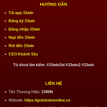
HƯỚNG DẪN
Tải app 33win
Đăng ký 33win
Đăng nhập 33win
Nạp tiền 33win
Rút tiền 33win
CEO Khánh Sky
Từ khoá tìm kiếm: #33win2id #33win2 #33win
LIÊN HỆ
Tên Thương Hiệu:
33WIN
Website:
https://gclubslotonline.co